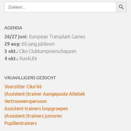
Zoekkn
Zoek
naar:
AGENDA
26/27 juni
: European Transplant Games
29 aug:
60-jarig jubileum
3 okt.:
Ciko Clubkampioenschappen
4 okt.:
Run4Life
VRIJWILLIGERS GEZOCHT
Voorzitter Ciko’66
(Assistent-)trainer Aangepaste Atletiek
Vertrouwenspersoon
Assistent-trainers loopgroepen
(Assistent-)trainers junioren
Pupillentrainers