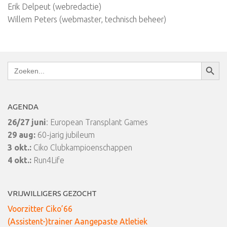
Erik Delpeut (webredactie)
Willem Peters (webmaster, technisch beheer)
Zoekkn
Zoek
naar:
AGENDA
26/27 juni
: European Transplant Games
29 aug:
60-jarig jubileum
3 okt.:
Ciko Clubkampioenschappen
4 okt.:
Run4Life
VRIJWILLIGERS GEZOCHT
Voorzitter Ciko’66
(Assistent-)trainer Aangepaste Atletiek