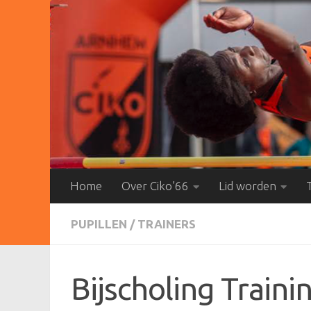
Doorgaan naar inhoud
Home
Over Ciko’66
Lid worden
PUPILLEN
/
TRAINERS
Bijscholing Traini