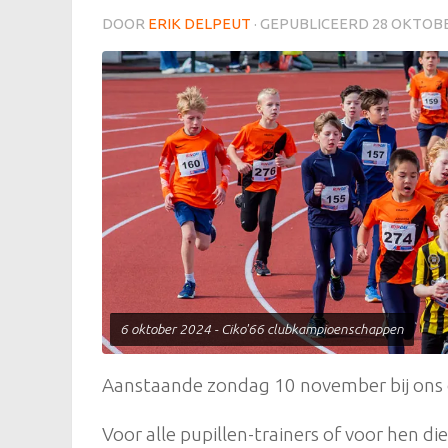
DOOR
ERIK DELPEUT
· GEPUBLICEERD
28 OKTOBE
6 oktober 2024 - Ciko'66 clubkampioenschappen
Aanstaande zondag 10 november bij ons o
Voor alle pupillen-trainers of voor hen die