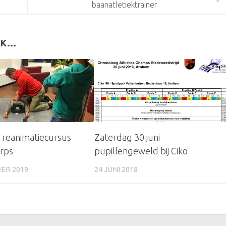
baanatletiektrainer
K...
: reanimatiecursus
Zaterdag 30 juni
orps
pupillengeweld bij Ciko
ER 2019
24 JUNI 2018