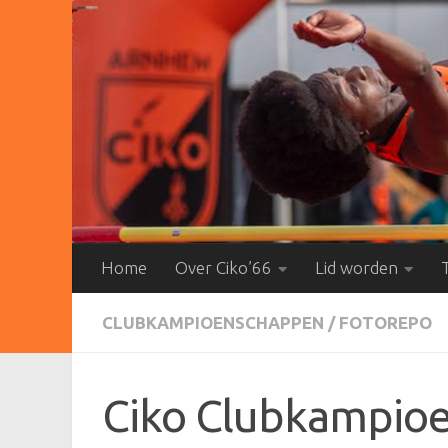
Doorgaan naar inhoud
Home
Over Ciko’66
Lid worden
CLUBKAMPIOENSCHAPPEN
/
FOTOREPO
Ciko Clubkampio