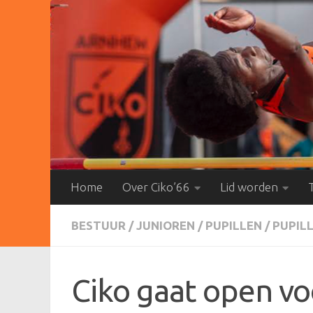
Doorgaan naar inhoud
Home
Over Ciko’66
Lid worden
BESTUUR
/
JUNIOREN
/
PUPILLEN
/
PUPIL
Ciko gaat open vo