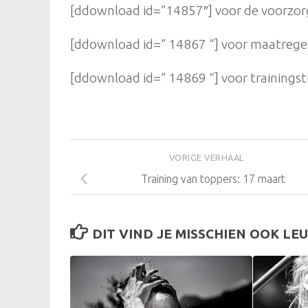
[ddownload id=”14857″] voor de voorzor
[ddownload id=” 14867 “] voor maatregel
[ddownload id=” 14869 “] voor trainingst
VORIGE VERHAAL
Training van toppers: 17 maart
DIT VIND JE MISSCHIEN OOK LEU