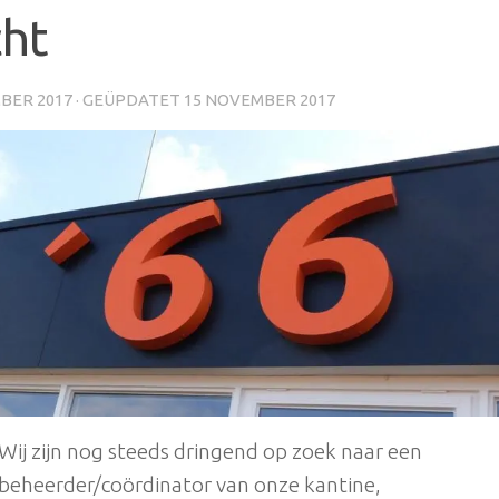
cht
BER 2017
· GEÜPDATET
15 NOVEMBER 2017
Wij zijn n
og steeds dringend op zoek naar een
beheerder/coördinator van onze kantine,