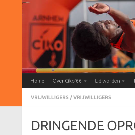
Doorgaan naar inhoud
Home
Over Ciko’66
Lid worden
VRIJWILLIGERS
/
VRIJWILLIGERS
DRINGENDE OPRO