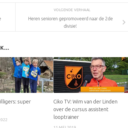
VOLGENDE VERHAAL
e
Heren senioren gepromoveerd naar de 2de
divisie!
K...
illigers: super
Ciko TV: Wim van der Linden
over de cursus assistent
looptrainer
2022
11 MEI 2019