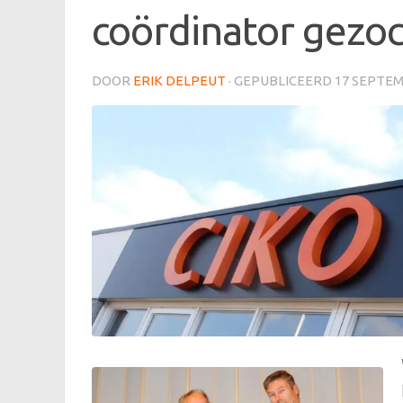
coördinator gezo
DOOR
ERIK DELPEUT
· GEPUBLICEERD
17 SEPTEM