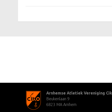
Arnhemse Atletiek Vereniging Cik
Beukenlaan 9
6823 MA Arnhem