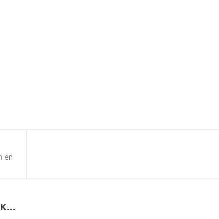
n en
K...