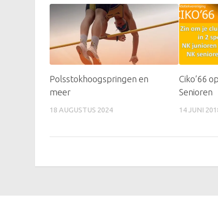
Polsstokhoogspringen en
Ciko’66 o
meer
Senioren
18 AUGUSTUS 2024
14 JUNI 201