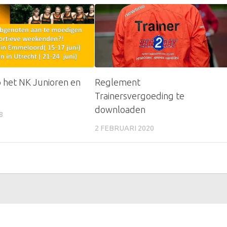
p het NK Junioren en
Reglement
Trainersvergoeding te
downloaden
8
2 FEBRUARI 2020