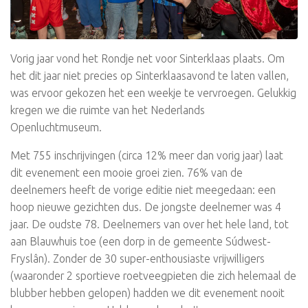
Vorig jaar vond het Rondje net voor Sinterklaas plaats. Om
het dit jaar niet precies op Sinterklaasavond te laten vallen,
was ervoor gekozen het een weekje te vervroegen. Gelukkig
kregen we die ruimte van het Nederlands
Openluchtmuseum.
Met 755 inschrijvingen (circa 12% meer dan vorig jaar) laat
dit evenement een mooie groei zien. 76% van de
deelnemers heeft de vorige editie niet meegedaan: een
hoop nieuwe gezichten dus. De jongste deelnemer was 4
jaar. De oudste 78. Deelnemers van over het hele land, tot
aan Blauwhuis toe (een dorp in de gemeente Súdwest-
Fryslân). Zonder de 30 super-enthousiaste vrijwilligers
(waaronder 2 sportieve roetveegpieten die zich helemaal de
blubber hebben gelopen) hadden we dit evenement nooit