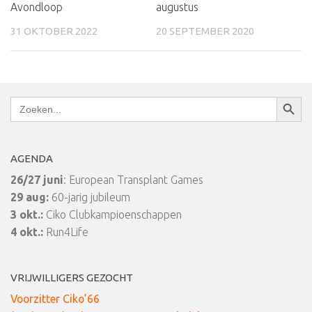
Avondloop
augustus
31 OKTOBER 2022
20 SEPTEMBER 2020
Zoekkn
Zoek
naar:
AGENDA
26/27 juni
: European Transplant Games
29 aug:
60-jarig jubileum
3 okt.:
Ciko Clubkampioenschappen
4 okt.:
Run4Life
VRIJWILLIGERS GEZOCHT
Voorzitter Ciko’66