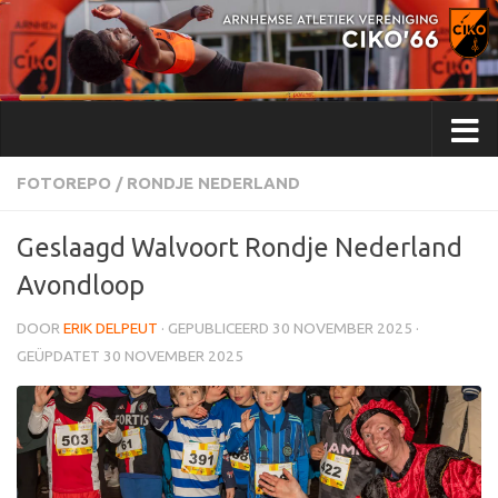
Doorgaan naar inhoud
FOTOREPO
/
RONDJE NEDERLAND
Geslaagd Walvoort Rondje Nederland
Avondloop
DOOR
ERIK DELPEUT
· GEPUBLICEERD
30 NOVEMBER 2025
·
GEÜPDATET
30 NOVEMBER 2025