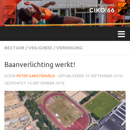
Doorgaan naar inhoud
BESTUUR
/
VEILIGHEID
/
VERENIGING
Baanverlichting werkt!
DOOR
PETER GARSTENVELD
· GEPUBLICEERD
10 SEPTEMBER 2018
·
GEÜPDATET
14 SEPTEMBER 2018