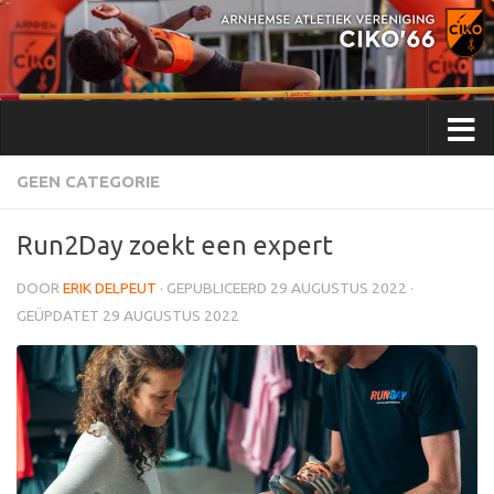
Doorgaan naar inhoud
GEEN CATEGORIE
Run2Day zoekt een expert
DOOR
ERIK DELPEUT
· GEPUBLICEERD
29 AUGUSTUS 2022
·
GEÜPDATET
29 AUGUSTUS 2022