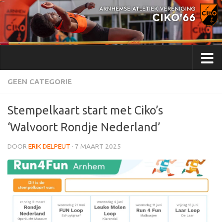
Doorgaan naar inhoud
GEEN CATEGORIE
Stempelkaart start met Ciko’s
‘Walvoort Rondje Nederland’
DOOR
ERIK DELPEUT
·
7 MAART 2025