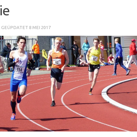
ie
· GEÜPDATET
8 MEI 2017