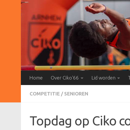
Doorgaan naar inhoud
Home
Over Ciko’66
Lid worden
COMPETITIE
/
SENIOREN
Topdag op Ciko c