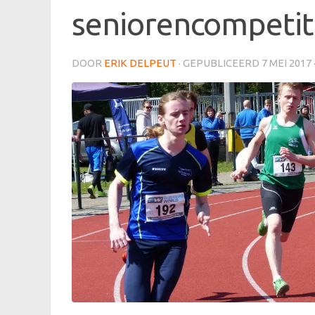
seniorencompetit
DOOR
ERIK DELPEUT
· GEPUBLICEERD
7 MEI 2017