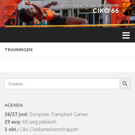
Doorgaan naar inhoud
TRAININGEN
Zoekkn
Zoek
naar:
AGENDA
26/27 juni
: European Transplant Games
29 aug:
60-jarig jubileum
3 okt.:
Ciko Clubkampioenschappen