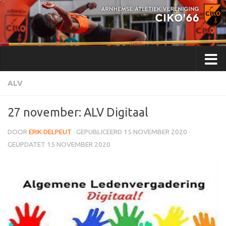
Doorgaan naar inhoud
ALV
27 november: ALV Digitaal
DOOR
ERIK DELPEUT
· GEPUBLICEERD
15 NOVEMBER 2020
·
GEÜPDATET
15 NOVEMBER 2020