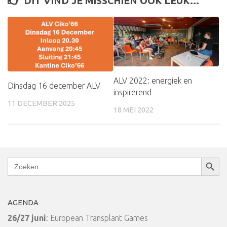
DIT VIND JE MISSCHIEN OOK LEUK...
ALV 2022: energiek en
Dinsdag 16 december ALV
inspirerend
11 DECEMBER 2025
18 MEI 2022
Zoekkn
Zoek
naar:
AGENDA
26/27 juni
: European Transplant Games