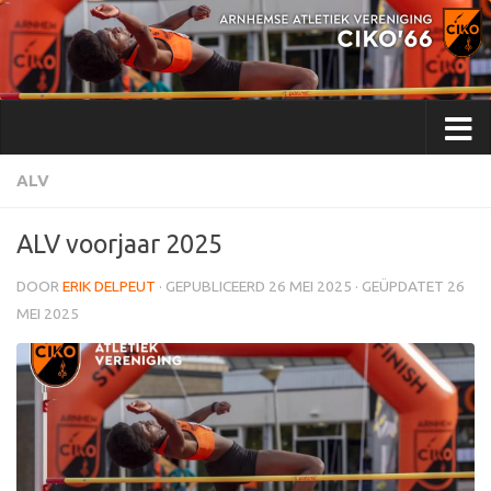
Doorgaan naar inhoud
ALV
ALV voorjaar 2025
DOOR
ERIK DELPEUT
· GEPUBLICEERD
26 MEI 2025
· GEÜPDATET
26
MEI 2025