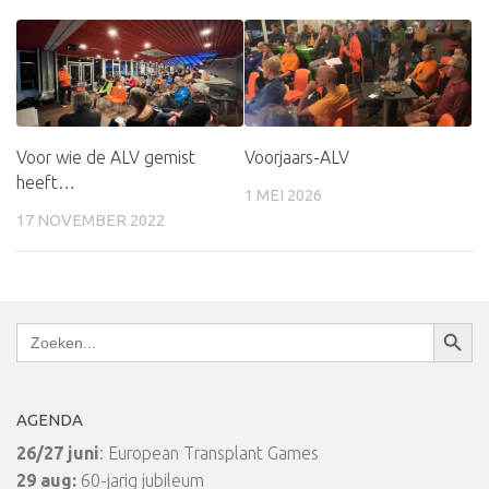
Voorjaars-ALV
Voor wie de ALV gemist
heeft…
1 MEI 2026
17 NOVEMBER 2022
Zoekkn
Zoek
naar:
AGENDA
26/27 juni
: European Transplant Games
29 aug:
60-jarig jubileum