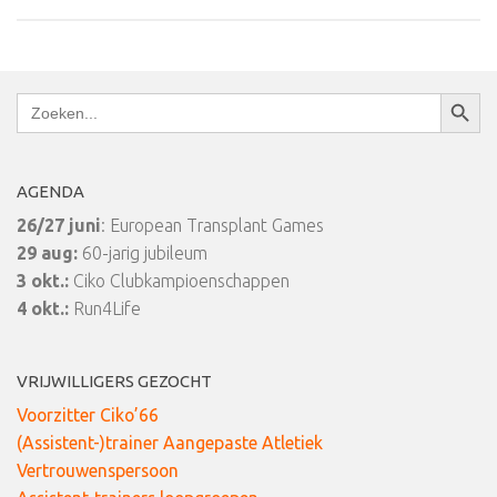
Zoekkn
Zoek
naar:
AGENDA
26/27 juni
: European Transplant Games
29 aug:
60-jarig jubileum
3 okt.:
Ciko Clubkampioenschappen
4 okt.:
Run4Life
VRIJWILLIGERS GEZOCHT
Voorzitter Ciko’66
(Assistent-)trainer Aangepaste Atletiek
Vertrouwenspersoon