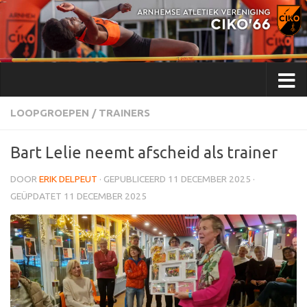
Doorgaan naar inhoud
LOOPGROEPEN
/
TRAINERS
Bart Lelie neemt afscheid als trainer
DOOR
ERIK DELPEUT
· GEPUBLICEERD
11 DECEMBER 2025
·
GEÜPDATET
11 DECEMBER 2025