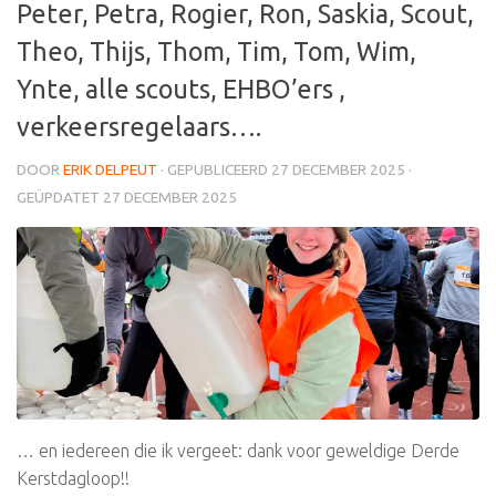
Peter, Petra, Rogier, Ron, Saskia, Scout,
Theo, Thijs, Thom, Tim, Tom, Wim,
Ynte, alle scouts, EHBO’ers ,
verkeersregelaars….
DOOR
ERIK DELPEUT
· GEPUBLICEERD
27 DECEMBER 2025
·
GEÜPDATET
27 DECEMBER 2025
… en iedereen die ik vergeet: dank voor geweldige Derde
Kerstdagloop!!