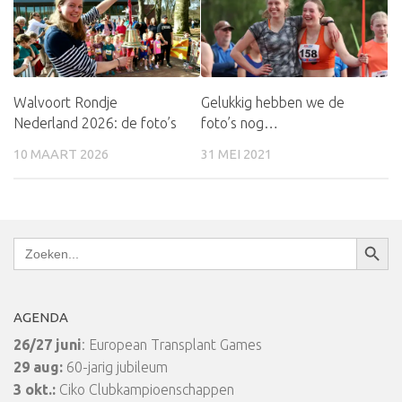
Walvoort Rondje
Gelukkig hebben we de
Nederland 2026: de foto’s
foto’s nog…
10 MAART 2026
31 MEI 2021
Zoekkn
Zoek
naar:
AGENDA
26/27 juni
: European Transplant Games
29 aug:
60-jarig jubileum
3 okt.:
Ciko Clubkampioenschappen