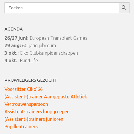
Zoekkn
Zoek
naar:
AGENDA
26/27 juni
: European Transplant Games
29 aug:
60-jarig jubileum
3 okt.:
Ciko Clubkampioenschappen
4 okt.:
Run4Life
VRIJWILLIGERS GEZOCHT
Voorzitter Ciko’66
(Assistent-)trainer Aangepaste Atletiek
Vertrouwenspersoon
Assistent-trainers loopgroepen
(Assistent-)trainers junioren
Pupillentrainers