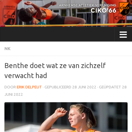
Doorgaan naar inhoud
NK
Benthe doet wat ze van zichzelf
verwacht had
DOOR
ERIK DELPEUT
· GEPUBLICEERD
28 JUNI 2022
· GEÜPDATET
28
JUNI 2022