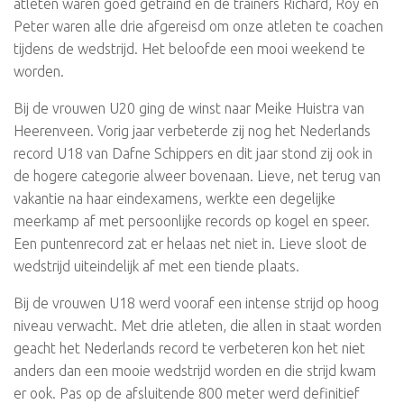
atleten waren goed getraind en de trainers Richard, Roy en
Peter waren alle drie afgereisd om onze atleten te coachen
tijdens de wedstrijd. Het beloofde een mooi weekend te
worden.
Bij de vrouwen U20 ging de winst naar Meike Huistra van
Heerenveen. Vorig jaar verbeterde zij nog het Nederlands
record U18 van Dafne Schippers en dit jaar stond zij ook in
de hogere categorie alweer bovenaan. Lieve, net terug van
vakantie na haar eindexamens, werkte een degelijke
meerkamp af met persoonlijke records op kogel en speer.
Een puntenrecord zat er helaas net niet in. Lieve sloot de
wedstrijd uiteindelijk af met een tiende plaats.
Bij de vrouwen U18 werd vooraf een intense strijd op hoog
niveau verwacht. Met drie atleten, die allen in staat worden
geacht het Nederlands record te verbeteren kon het niet
anders dan een mooie wedstrijd worden en die strijd kwam
er ook. Pas op de afsluitende 800 meter werd definitief