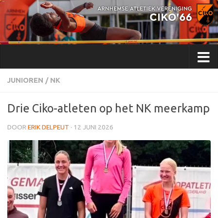
Doorgaan naar inhoud
JUNIOREN
/
NK
Drie Ciko-atleten op het NK meerkamp
DOOR
ERIK DELPEUT
·
12 JUNI 2026