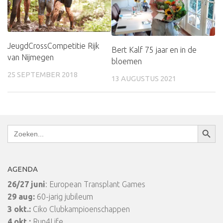
JeugdCrossCompetitie Rijk
Bert Kalf 75 jaar en in de
van Nijmegen
bloemen
25 SEPTEMBER 2018
13 AUGUSTUS 2021
Zoekkn
Zoek
naar:
AGENDA
26/27 juni
: European Transplant Games
29 aug:
60-jarig jubileum
3 okt.:
Ciko Clubkampioenschappen
4 okt.:
Run4Life