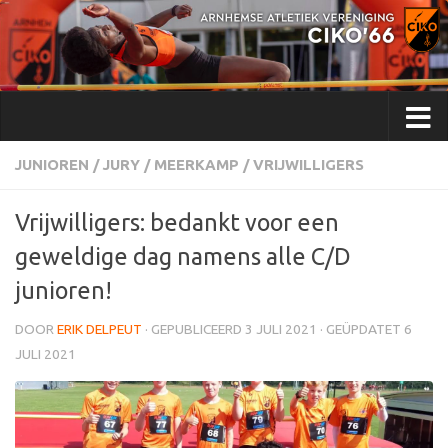
Doorgaan naar inhoud
JUNIOREN
/
JURY
/
MEERKAMP
/
VRIJWILLIGERS
Vrijwilligers: bedankt voor een
geweldige dag namens alle C/D
junioren!
DOOR
ERIK DELPEUT
· GEPUBLICEERD
3 JULI 2021
· GEÜPDATET
6
JULI 2021