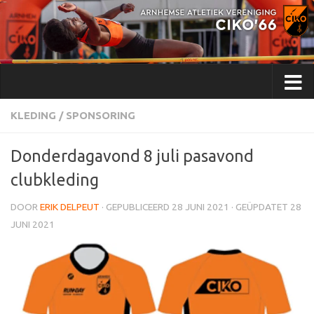
Doorgaan naar inhoud
KLEDING
/
SPONSORING
Donderdagavond 8 juli pasavond
clubkleding
DOOR
ERIK DELPEUT
· GEPUBLICEERD
28 JUNI 2021
· GEÜPDATET
28
JUNI 2021