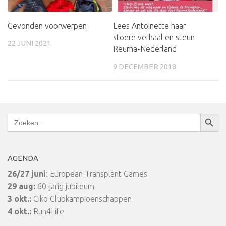
Gevonden voorwerpen
Lees Antoinette haar
stoere verhaal en steun
22 JUNI 2021
Reuma-Nederland
9 DECEMBER 2018
Zoekkn
Zoek
naar:
AGENDA
26/27 juni
: European Transplant Games
29 aug:
60-jarig jubileum
3 okt.:
Ciko Clubkampioenschappen
4 okt.:
Run4Life