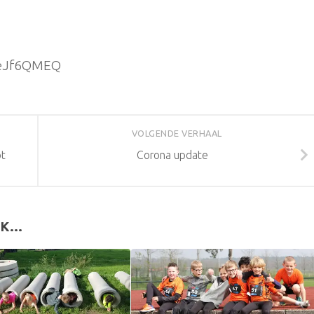
teJf6QMEQ
VOLGENDE VERHAAL
ot
Corona update
K...