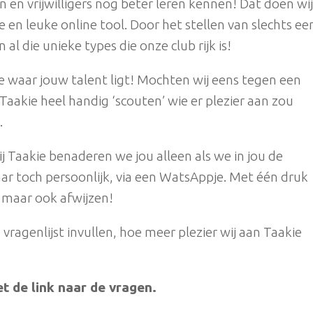
n en vrijwilligers nog beter leren kennen! Dat doen wij
 en leuke online tool. Door het stellen van slechts ee
al die unieke types die onze club rijk is!
 waar jouw talent ligt! Mochten wij eens tegen een
akie heel handig ‘scouten’ wie er plezier aan zou
.
ij Taakie benaderen we jou alleen als we in jou de
r toch persoonlijk, via een WatsAppje. Met één druk
 maar ook afwijzen!
 vragenlijst invullen, hoe meer plezier wij aan Taakie
t de link naar de vragen.