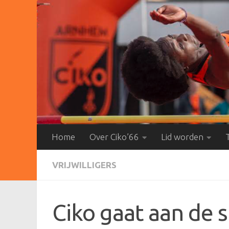
Doorgaan naar inhoud
Home
Over Ciko’66
Lid worden
VRIJWILLIGERS
Ciko gaat aan de 