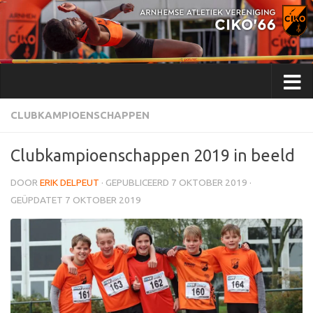
Doorgaan naar inhoud
CLUBKAMPIOENSCHAPPEN
Clubkampioenschappen 2019 in beeld
DOOR
ERIK DELPEUT
· GEPUBLICEERD
7 OKTOBER 2019
·
GEÜPDATET
7 OKTOBER 2019