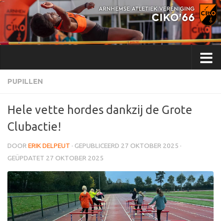
Doorgaan naar inhoud
PUPILLEN
Hele vette hordes dankzij de Grote
Clubactie!
DOOR
ERIK DELPEUT
· GEPUBLICEERD
27 OKTOBER 2025
·
GEÜPDATET
27 OKTOBER 2025