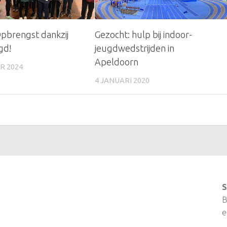
pbrengst dankzij
Gezocht: hulp bij indoor-
gd!
jeugdwedstrijden in
Apeldoorn
R 2024
4 JANUARI 2020
S
B
e