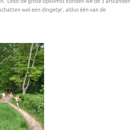
en. ‘Door de grote opkomst konden we de 3 afstande
inschatten wel een dingetje’, aldus één van de