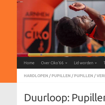
Doorgaan naar inhoud
Home
Over Ciko’66
Lid worden
HARDLOPEN
/
PUPILLEN
/
PUPILLEN
/
VER
Duurloop: Pupillen