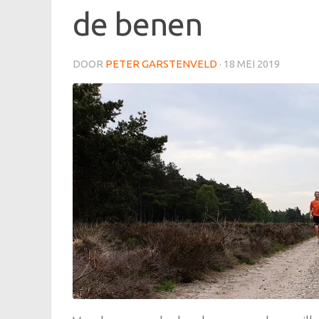
de benen
DOOR
PETER GARSTENVELD
·
18 MEI 2019