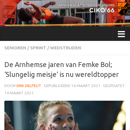
Doorgaan naar inhoud
SENIOREN
/
SPRINT
/
WEDSTRIJDEN
De Arnhemse jaren van Femke Bol;
‘Slungelig meisje’ is nu wereldtopper
DOOR
ERIK DELPEUT
· GEPUBLICEERD
14 MAART 2021
· GEÜPDATET
14 MAART 2021