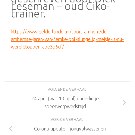
Leseman – oud Ciko-
trainer.
https://www.gelderlander.nl/sport-arnhem/de-
arnhemse-jaren-van-femke-bol-slungelig-meisje-is-nu-
wereldtopper~abe3b6cf/
VOLGENDE VERHAAL
24 april (was 10 april) onderlinge
speerwerpwedstrijd
VORIGE VERHAAL
Corona-update – jongvolwassenen