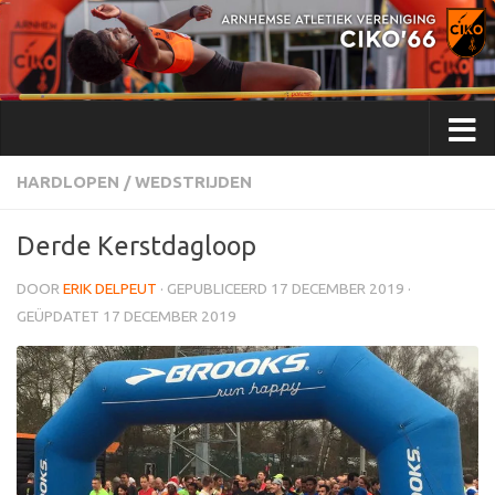
Doorgaan naar inhoud
HARDLOPEN
/
WEDSTRIJDEN
Derde Kerstdagloop
DOOR
ERIK DELPEUT
· GEPUBLICEERD
17 DECEMBER 2019
·
GEÜPDATET
17 DECEMBER 2019