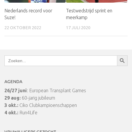
Nederlands record voor
Testwedstrijd sprint en
Suze!
meerkamp
22 OKTOBER 2022
17 JULI 2020
Zoekkn
Zoek
naar:
AGENDA
26/27 juni
: European Transplant Games
29 aug:
60-jarig jubileum
3 okt.:
Ciko Clubkampioenschappen
4 okt.:
Run4Life
VRIJWILLIGERS GEZOCHT