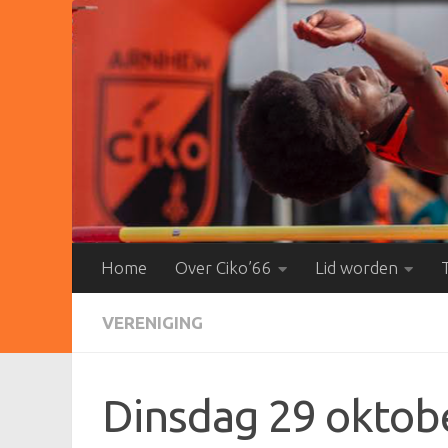
Doorgaan naar inhoud
Home
Over Ciko’66
Lid worden
VERENIGING
Dinsdag 29 oktob