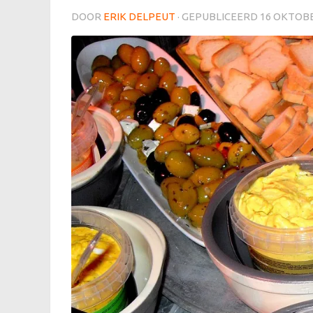
DOOR
ERIK DELPEUT
· GEPUBLICEERD
16 OKTOBE