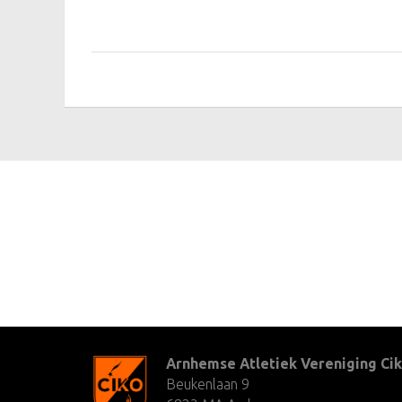
Arnhemse Atletiek Vereniging Cik
Beukenlaan 9