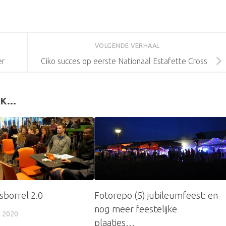
VOLGENDE VERHAAL
er
Ciko succes op eerste Nationaal Estafette Cross
K...
sborrel 2.0
Fotorepo (5) jubileumfeest: en
nog meer feestelijke
 2020
plaatjes…