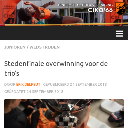
Doorgaan naar inhoud
JUNIOREN
/
WEDSTRIJDEN
Stedenfinale overwinning voor de
trio’s
DOOR
ERIK DELPEUT
· GEPUBLICEERD
24 SEPTEMBER 2018
·
GEÜPDATET
24 SEPTEMBER 2018