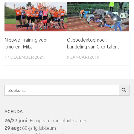
Nieuwe Training voor
Oliebollentoernooi:
junioren: MiLa
bundeling van Ciko-talent!
17 DECEMBER 2021
9 JANUARI 2019
Zoekkn
Zoek
naar:
AGENDA
26/27 juni
: European Transplant Games
29 aug:
60-jarig jubileum