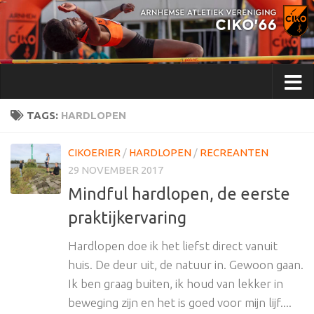
Doorgaan naar inhoud
TAGS:
HARDLOPEN
CIKOERIER
/
HARDLOPEN
/
RECREANTEN
29 NOVEMBER 2017
Mindful hardlopen, de eerste
praktijkervaring
Hardlopen doe ik het liefst direct vanuit
huis. De deur uit, de natuur in. Gewoon gaan.
Ik ben graag buiten, ik houd van lekker in
beweging zijn en het is goed voor mijn lijf....