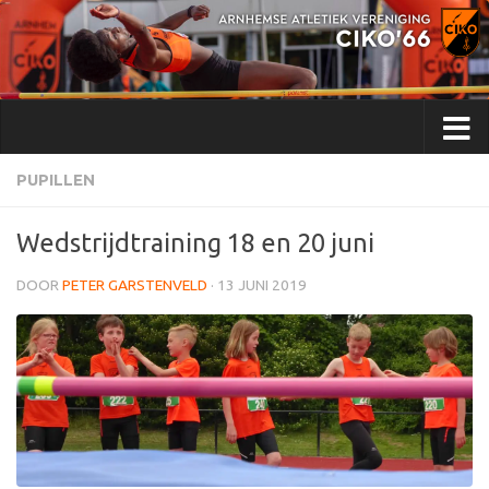
Doorgaan naar inhoud
PUPILLEN
Wedstrijdtraining 18 en 20 juni
DOOR
PETER GARSTENVELD
·
13 JUNI 2019