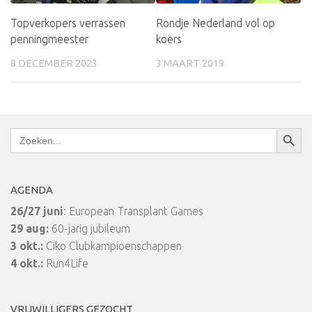
Topverkopers verrassen
Rondje Nederland vol op
penningmeester
koers
8 DECEMBER 2023
3 MAART 2019
Zoekkn
Zoek
naar:
AGENDA
26/27 juni
: European Transplant Games
29 aug:
60-jarig jubileum
3 okt.:
Ciko Clubkampioenschappen
4 okt.:
Run4Life
VRIJWILLIGERS GEZOCHT