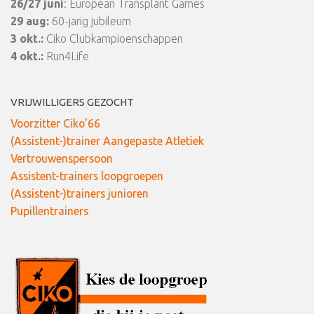
26/27 juni
: European Transplant Games
29 aug:
60-jarig jubileum
3 okt.:
Ciko Clubkampioenschappen
4 okt.:
Run4Life
VRIJWILLIGERS GEZOCHT
Voorzitter Ciko’66
(Assistent-)trainer Aangepaste Atletiek
Vertrouwenspersoon
Assistent-trainers loopgroepen
(Assistent-)trainers junioren
Pupillentrainers