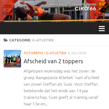
Doorgaan naar inhoud
CATEGORIE:
G-ATLETIEK
FOTOREPO
/
G-ATLETIEK
8 JULI 2026
Afscheid van 2 toppers
Afgelopen woensdag was het zover: de
groep ‘Aangepaste Atletiek’ nam afscheid
van zowel Steffan als Suze. Voor Steffan
betekende dat het einde aan 14 jaar
trainerschap. Suze geeft al training vanaf
haar 13e en...