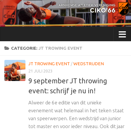
Doorgaan naar inhoud
CATEGORIE:
JT TROWING EVENT
JT TROWING EVENT
/
WEDSTRIJDEN
21 JULI 2023
9 september JT throwing
event: schrijf je nu in!
Alweer de 6e editie van dit unieke
evenement wat helemaal in het teken staat
van speerwerpen. Een wedstrijd van junior
tot master en voor ieder niveau. Ook dit jaar