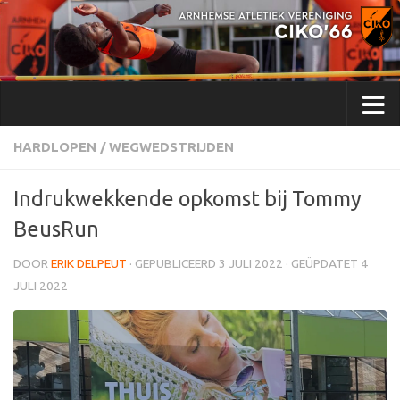
Doorgaan naar inhoud
HARDLOPEN
/
WEGWEDSTRIJDEN
Indrukwekkende opkomst bij Tommy
BeusRun
DOOR
ERIK DELPEUT
· GEPUBLICEERD
3 JULI 2022
· GEÜPDATET
4
JULI 2022