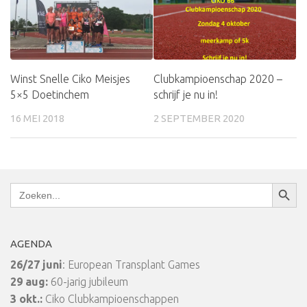
Winst Snelle Ciko Meisjes
Clubkampioenschap 2020 –
5×5 Doetinchem
schrijf je nu in!
16 MEI 2018
2 SEPTEMBER 2020
Zoekkn
Zoek
naar:
AGENDA
26/27 juni
: European Transplant Games
29 aug:
60-jarig jubileum
3 okt.:
Ciko Clubkampioenschappen