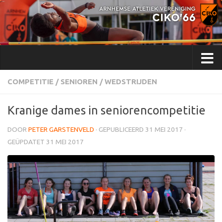
Doorgaan naar inhoud
COMPETITIE
/
SENIOREN
/
WEDSTRIJDEN
Kranige dames in seniorencompetitie
DOOR
PETER GARSTENVELD
· GEPUBLICEERD
31 MEI 2017
·
GEÜPDATET
31 MEI 2017