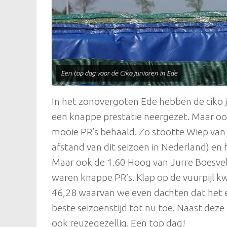
Een top dag voor de Ciko junioren in Ede
In het zonovergoten Ede hebben de ciko 
een knappe prestatie neergezet. Maar oo
mooie PR’s behaald. Zo stootte Wiep van
afstand van dit seizoen in Nederland) en
Maar ook de 1.60 Hoog van Jurre Boesve
waren knappe PR’s. Klap op de vuurpijl
46,28 waarvan we even dachten dat het ee
beste seizoenstijd tot nu toe. Naast deze
ook reuzegezellig. Een top dag!