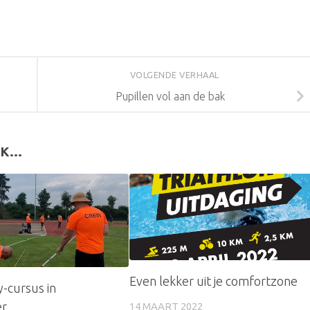
VOLGENDE VERHAAL
Pupillen vol aan de bak
K...
Even lekker uit je comfortzone
y-cursus in
er
14 MAART 2022