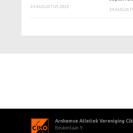
24 AUGUSTUS 2022
24 AUGUST
Arnhemse Atletiek Vereniging Cik
Beukenlaan 9