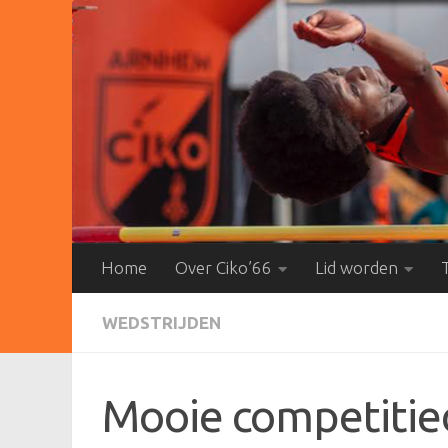
Doorgaan naar inhoud
Home
Over Ciko’66
Lid worden
WEDSTRIJDEN
Mooie competitied