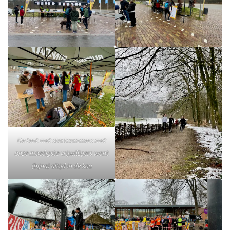
De tent met startnummers met
onze moedigste vrijwilligers want
(bijna) altijd in de kou