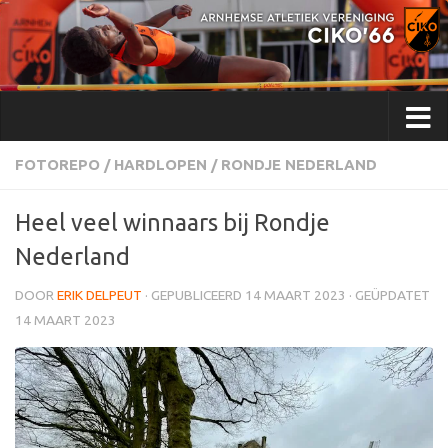
Doorgaan naar inhoud
FOTOREPO
/
HARDLOPEN
/
RONDJE NEDERLAND
Heel veel winnaars bij Rondje
Nederland
DOOR
ERIK DELPEUT
· GEPUBLICEERD
14 MAART 2023
· GEÜPDATET
14 MAART 2023