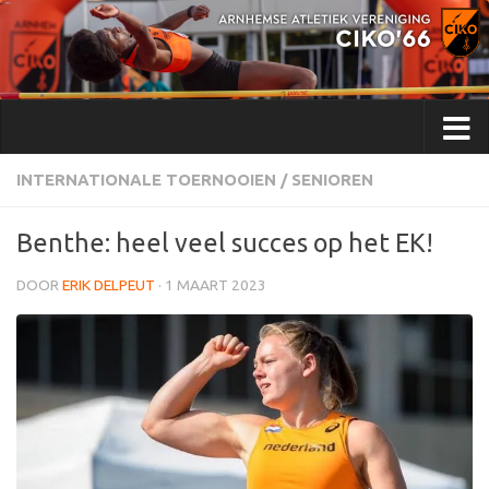
Doorgaan naar inhoud
INTERNATIONALE TOERNOOIEN
/
SENIOREN
Benthe: heel veel succes op het EK!
DOOR
ERIK DELPEUT
·
1 MAART 2023