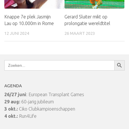
Knappe 7e plek Jasmijn
Gerard Sluiter mikt op
Lau op 10.000m in Rome
prolongatie wereldtitel
12 JUNI 2024
26 MAART 2023
Zoekkn
Zoek
naar:
AGENDA
26/27 juni
: European Transplant Games
29 aug:
60-jarig jubileum
3 okt.:
Ciko Clubkampioenschappen
4 okt.:
Run4Life