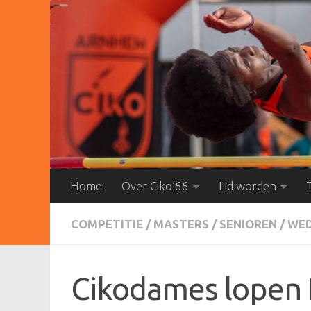
Doorgaan naar inhoud
Home
Over Ciko’66
Lid worden
COMPETITIE
/
MASTERS
/
SENIOREN
/
WED
Cikodames lopen 