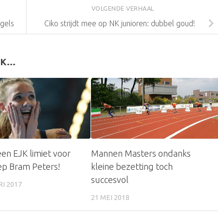
VOLGENDE VERHAAL
egels
Ciko strijdt mee op NK junioren: dubbel goud!
K...
een EJK limiet voor
Mannen Masters ondanks
ep Bram Peters!
kleine bezetting toch
succesvol
I 2017
21 MEI 2018