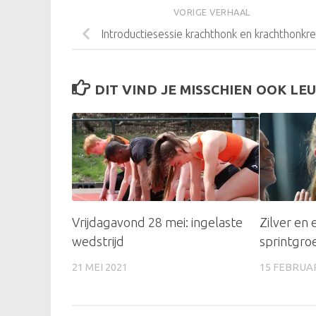
VORIGE VERHAAL
Introductiesessie krachthonk en krachthonkr
DIT VIND JE MISSCHIEN OOK LEU
Vrijdagavond 28 mei: ingelaste
Zilver en 
wedstrijd
sprintgro
21 MEI 2021
15 FEBRUAR