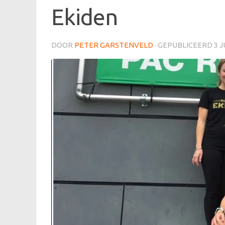
Ekiden
DOOR
PETER GARSTENVELD
· GEPUBLICEERD
3 J