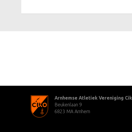
Arnhemse Atletiek Vereniging Cik
Beukenlaan 9
6823 MA Arnhem